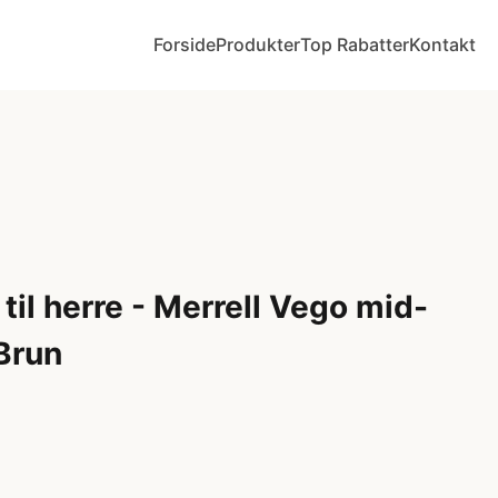
Forside
Produkter
Top Rabatter
Kontakt
til herre - Merrell Vego mid-
 Brun