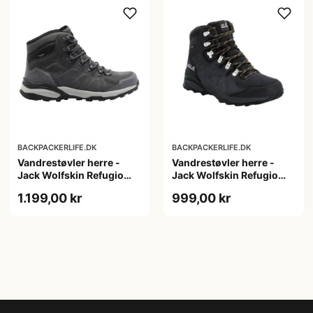
BACKPACKERLIFE.DK
BACKPACKERLIFE.DK
Vandrestøvler herre -
Vandrestøvler herre -
Jack Wolfskin Refugio
Jack Wolfskin Refugio
Texapore Mid M -
Texapore Mid M -
1.199,00 kr
999,00 kr
Mørkegrå
Mørkegrå