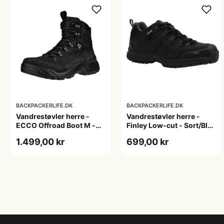
BACKPACKERLIFE.DK
BACKPACKERLIFE.DK
Vandrestøvler herre -
Vandrestøvler herre -
ECCO Offroad Boot M -
Finley Low-cut - Sort/Blå
Sort (40 & 46 tilbage)
(Str. 47 tilbage)
1.499,00 kr
699,00 kr