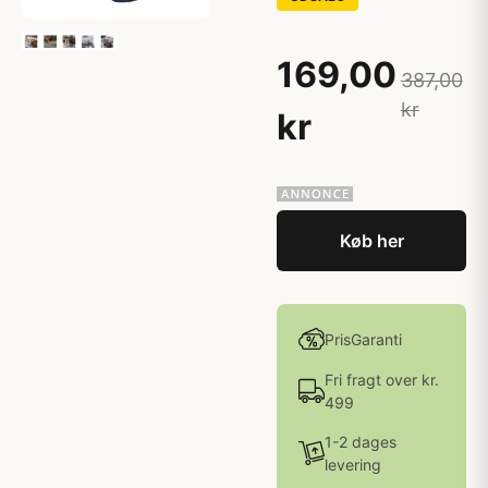
169,00
387,00
kr
kr
Køb her
PrisGaranti
Fri fragt over kr.
499
1-2 dages
levering