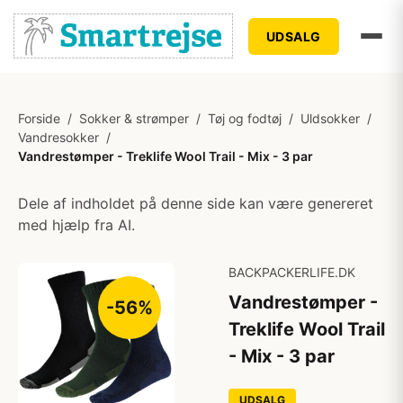
UDSALG
Forside
/
Sokker & strømper
/
Tøj og fodtøj
/
Uldsokker
/
Vandresokker
/
Vandrestømper - Treklife Wool Trail - Mix - 3 par
Dele af indholdet på denne side kan være genereret
med hjælp fra AI.
BACKPACKERLIFE.DK
Vandrestømper -
-56%
Treklife Wool Trail
- Mix - 3 par
UDSALG