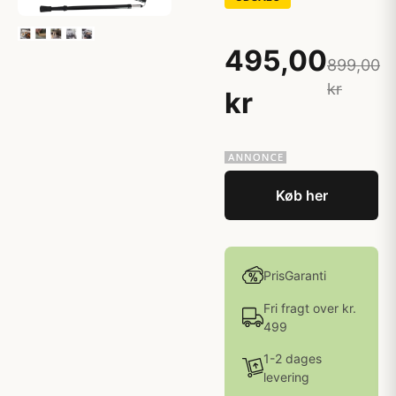
495,00
899,00
kr
kr
Køb her
PrisGaranti
Fri fragt over kr.
499
1-2 dages
levering