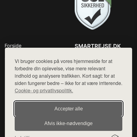
Forside
SMARTREJSE.DK
Produkter
Tlf. 78768672
Top Rabatter
Vi bruger cookies på vores hjemmeside for at
Mail:
hej@want.dk
Kontakt
forbedre din oplevelse, vise mere relevant
indhold og analysere trafikken. Kort sagt: for at
Cookie- og privatlivspolitik
siden fungerer bedre – ikke for at være irriterende.
Cookie- og privatlivspolitik.
Denne side er en del af want.dk, der udgiver en række
Accepter alle
hjemmesider med præsentation af forskellige produkter fra
diverse webshops. Der sælges ikke varer fra denne side - vi
Afvis ikke‑nødvendige
henviser til de shops, som sælger varen. Vi har heller ikke
varerne på lager.