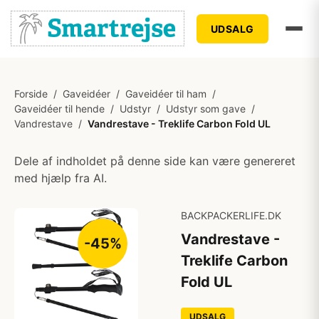
UDSALG
Forside
/
Gaveidéer
/
Gaveidéer til ham
/
Gaveidéer til hende
/
Udstyr
/
Udstyr som gave
/
Vandrestave
/
Vandrestave - Treklife Carbon Fold UL
Dele af indholdet på denne side kan være genereret
med hjælp fra AI.
BACKPACKERLIFE.DK
Vandrestave -
-45%
Treklife Carbon
Fold UL
UDSALG