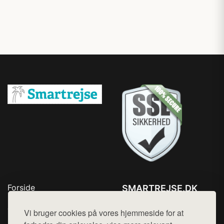
Forside
SMARTREJSE.DK
Produkter
Tlf. 78768672
Top Rabatter
Vi bruger cookies på vores hjemmeside for at
Mail:
hej@want.dk
Kontakt