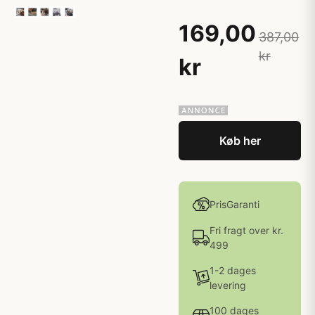
169,00
387,00
kr
kr
Køb her
PrisGaranti
Fri fragt over kr.
499
1-2 dages
levering
100 dages