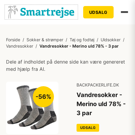
UDSALG
Forside
/
Sokker & strømper
/
Tøj og fodtøj
/
Uldsokker
/
Vandresokker
/
Vandresokker - Merino uld 78% - 3 par
Dele af indholdet på denne side kan være genereret
med hjælp fra AI.
BACKPACKERLIFE.DK
Vandresokker -
-56%
Merino uld 78% -
3 par
UDSALG