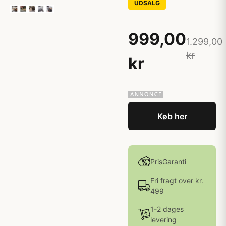
UDSALG
999,00
1.299,00
kr
kr
Køb her
PrisGaranti
Fri fragt over kr.
499
1-2 dages
levering