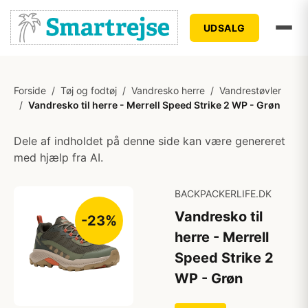
UDSALG
Forside
/
Tøj og fodtøj
/
Vandresko herre
/
Vandrestøvler
/
Vandresko til herre - Merrell Speed Strike 2 WP - Grøn
Dele af indholdet på denne side kan være genereret
med hjælp fra AI.
BACKPACKERLIFE.DK
Vandresko til
-23%
herre - Merrell
Speed Strike 2
WP - Grøn