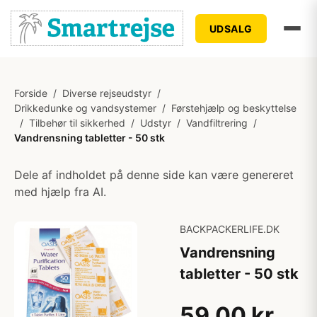
UDSALG
Forside
/
Diverse rejseudstyr
/
Drikkedunke og vandsystemer
/
Førstehjælp og beskyttelse
/
Tilbehør til sikkerhed
/
Udstyr
/
Vandfiltrering
/
Vandrensning tabletter - 50 stk
Dele af indholdet på denne side kan være genereret
med hjælp fra AI.
BACKPACKERLIFE.DK
Vandrensning
tabletter - 50 stk
59,00 kr