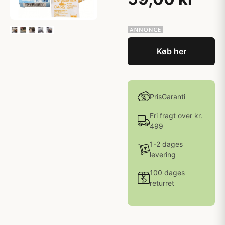
Køb her
PrisGaranti
Fri fragt over kr.
499
1-2 dages
levering
100 dages
returret