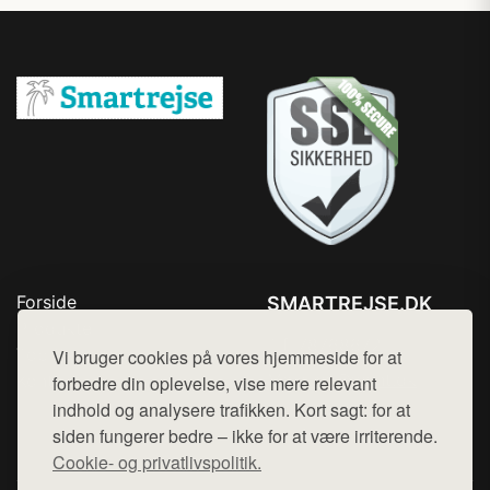
Forside
SMARTREJSE.DK
Produkter
Tlf. 78768672
Top Rabatter
Vi bruger cookies på vores hjemmeside for at
Mail:
hej@want.dk
Kontakt
forbedre din oplevelse, vise mere relevant
indhold og analysere trafikken. Kort sagt: for at
Cookie- og privatlivspolitik
siden fungerer bedre – ikke for at være irriterende.
Cookie- og privatlivspolitik.