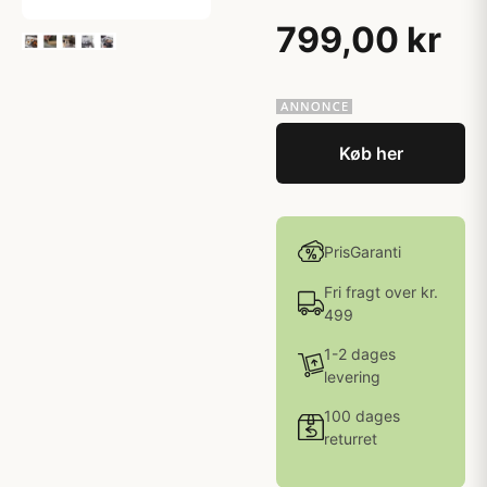
799,00 kr
Køb her
PrisGaranti
Fri fragt over kr.
499
1-2 dages
levering
100 dages
returret