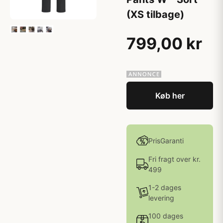
(XS tilbage)
799,00 kr
Køb her
PrisGaranti
Fri fragt over kr.
499
1-2 dages
levering
100 dages