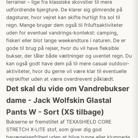
terrainer – lige fra klassiske skovstier til mere
udfordrende bjergture. De klarer sig glimrende på
dagsturer, hvor vejret kan skifte hurtigt fra sol til
regn. Mange bruger dem også til friluftsaktiviteter
uden for eventuel vandrings-kontekst: camping,
fiskeri eller blot lange weekendture i naturen. De er
gode til brug på rejser, hvor du vil have fleksible
bukser, der tåler både væltninger og uventet regn. Du
kan også godt have dem på til mere casual outdoor-
aktiviteter, hvor du gerne vil være klar til eventuelle
vejrskifter uden at være overdrevent påklædt.
Det skal du vide om Vandrebukser
dame - Jack Wolfskin Glastal
Pants W - Sort (XS tilbage)
Bukserne er fremstillet af TEXASHIELD CORE
STRETCH X-LITE stof, som giver dig god
bevægelsesfrihed uden at blive tunge eller klumpede.