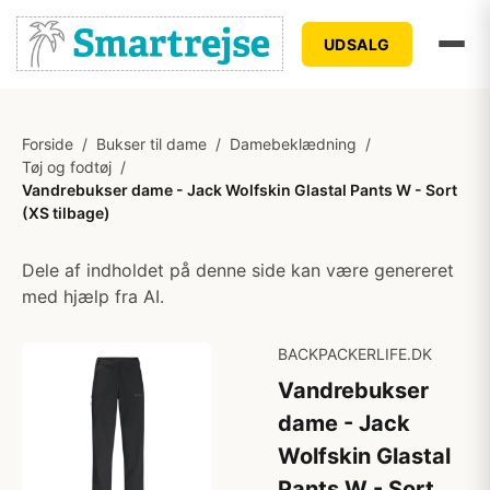
UDSALG
Forside
/
Bukser til dame
/
Damebeklædning
/
Tøj og fodtøj
/
Vandrebukser dame - Jack Wolfskin Glastal Pants W - Sort
(XS tilbage)
Dele af indholdet på denne side kan være genereret
med hjælp fra AI.
BACKPACKERLIFE.DK
Vandrebukser
dame - Jack
Wolfskin Glastal
Pants W - Sort