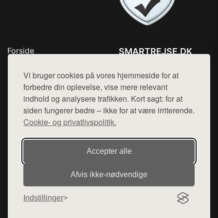
Forside
SMARTREJSE.DK
Produkter
Tlf. 78768672
Top Rabatter
Vi bruger cookies på vores hjemmeside for at
Mail:
hej@want.dk
Kontakt
forbedre din oplevelse, vise mere relevant
indhold og analysere trafikken. Kort sagt: for at
Cookie- og privatlivspolitik
siden fungerer bedre – ikke for at være irriterende.
Cookie- og privatlivspolitik.
Denne side er en del af want.dk, der udgiver en række
Accepter alle
hjemmesider med præsentation af forskellige produkter fra
diverse webshops. Der sælges ikke varer fra denne side - vi
Afvis ikke‑nødvendige
henviser til de shops, som sælger varen. Vi har heller ikke
varerne på lager.
Indstillinger
© 2026 smartrejse.dk. Alle rettigheder forbeholdes.