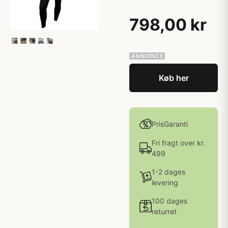
798,00 kr
Køb her
PrisGaranti
Fri fragt over kr.
499
1-2 dages
levering
100 dages
returret