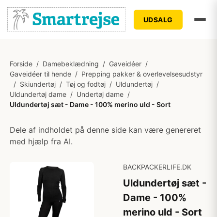
UDSALG
Forside
/
Damebeklædning
/
Gaveidéer
/
Gaveidéer til hende
/
Prepping pakker & overlevelsesudstyr
/
Skiundertøj
/
Tøj og fodtøj
/
Uldundertøj
/
Uldundertøj dame
/
Undertøj dame
/
Uldundertøj sæt - Dame - 100% merino uld - Sort
Dele af indholdet på denne side kan være genereret
med hjælp fra AI.
BACKPACKERLIFE.DK
Uldundertøj sæt -
Dame - 100%
merino uld - Sort