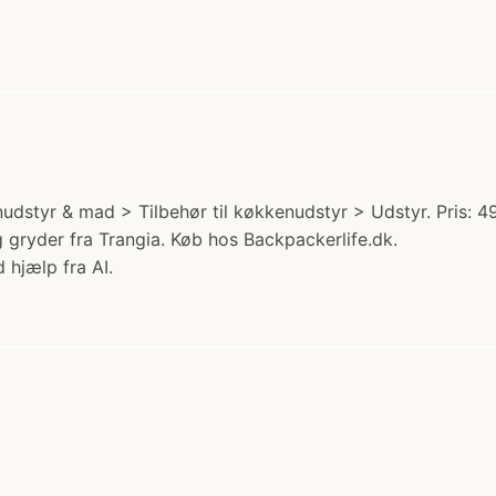
dstyr & mad > Tilbehør til køkkenudstyr > Udstyr. Pris: 49
g gryder fra Trangia. Køb hos Backpackerlife.dk.
 hjælp fra AI.