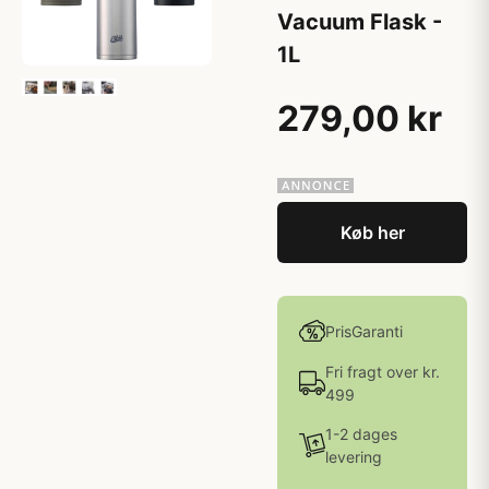
Vacuum Flask -
1L
279,00 kr
Køb her
PrisGaranti
Fri fragt over kr.
499
1-2 dages
levering