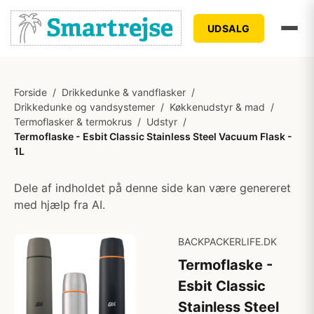
UDSALG
Forside
/
Drikkedunke & vandflasker
/
Drikkedunke og vandsystemer
/
Køkkenudstyr & mad
/
Termoflasker & termokrus
/
Udstyr
/
Termoflaske - Esbit Classic Stainless Steel Vacuum Flask -
1L
Dele af indholdet på denne side kan være genereret
med hjælp fra AI.
BACKPACKERLIFE.DK
Termoflaske -
Esbit Classic
Stainless Steel