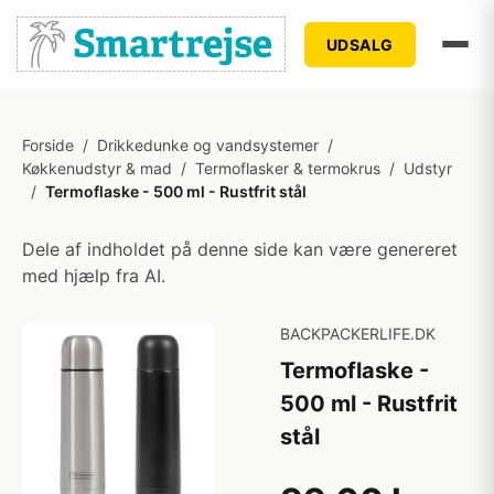
UDSALG
Forside
/
Drikkedunke og vandsystemer
/
Køkkenudstyr & mad
/
Termoflasker & termokrus
/
Udstyr
/
Termoflaske - 500 ml - Rustfrit stål
Dele af indholdet på denne side kan være genereret
med hjælp fra AI.
BACKPACKERLIFE.DK
Termoflaske -
500 ml - Rustfrit
stål