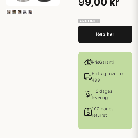
99,00 kr
Køb her
PrisGaranti
Fri fragt over kr.
499
1-2 dages
levering
100 dages
returret