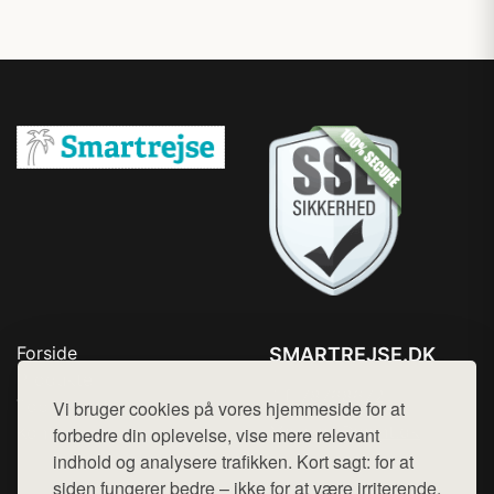
Forside
SMARTREJSE.DK
Produkter
Tlf. 78768672
Top Rabatter
Vi bruger cookies på vores hjemmeside for at
Mail:
hej@want.dk
Kontakt
forbedre din oplevelse, vise mere relevant
indhold og analysere trafikken. Kort sagt: for at
Cookie- og privatlivspolitik
siden fungerer bedre – ikke for at være irriterende.