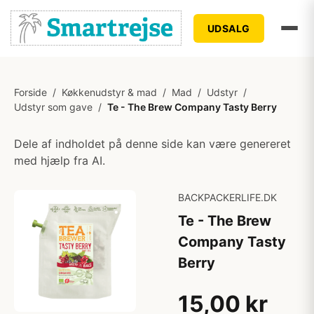
UDSALG
Forside
/
Køkkenudstyr & mad
/
Mad
/
Udstyr
/
Udstyr som gave
/
Te - The Brew Company Tasty Berry
Dele af indholdet på denne side kan være genereret
med hjælp fra AI.
BACKPACKERLIFE.DK
Te - The Brew
Company Tasty
Berry
15,00 kr