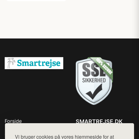
Forside
SMARTREJSE.DK
Produkter
Tlf. 78768672
Top Rabatter
Vi bruger cookies på vores hjemmeside for at