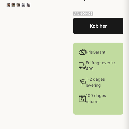
Køb her
PrisGaranti
Fri fragt over kr.
499
1-2 dages
levering
100 dages
returret