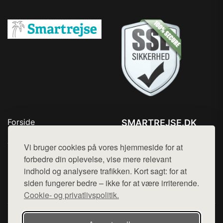
Forside
SMARTREJSE.DK
Produkter
Tlf. 78768672
Top Rabatter
Vi bruger cookies på vores hjemmeside for at
Mail:
hej@want.dk
Kontakt
forbedre din oplevelse, vise mere relevant
indhold og analysere trafikken. Kort sagt: for at
Cookie- og privatlivspolitik
siden fungerer bedre – ikke for at være irriterende.
Cookie- og privatlivspolitik.