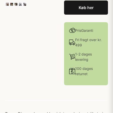
Køb her
PrisGaranti
Fri fragt over kr.
499
1-2 dages
levering
100 dages
returret