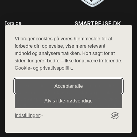
Forside
SMARTREJSE.DK
Produkter
Tlf. 78768672
Top Rabatter
Vi bruger cookies på vores hjemmeside for at
Mail:
hej@want.dk
Kontakt
forbedre din oplevelse, vise mere relevant
indhold og analysere trafikken. Kort sagt: for at
Cookie- og privatlivspolitik
siden fungerer bedre – ikke for at være irriterende.
Cookie- og privatlivspolitik.
Denne side er en del af want.dk, der udgiver en række
Accepter alle
hjemmesider med præsentation af forskellige produkter fra
diverse webshops. Der sælges ikke varer fra denne side - vi
Afvis ikke‑nødvendige
henviser til de shops, som sælger varen. Vi har heller ikke
varerne på lager.
Indstillinger
© 2026 smartrejse.dk. Alle rettigheder forbeholdes.