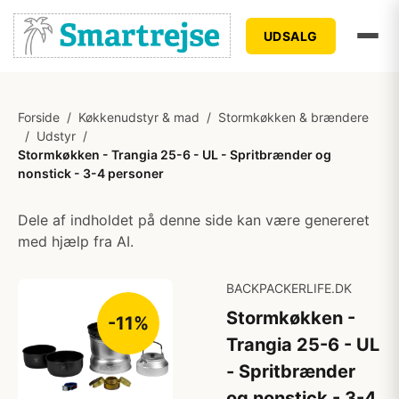
UDSALG
Forside
/
Køkkenudstyr & mad
/
Stormkøkken & brændere
/
Udstyr
/
Stormkøkken - Trangia 25-6 - UL - Spritbrænder og
nonstick - 3-4 personer
Dele af indholdet på denne side kan være genereret
med hjælp fra AI.
BACKPACKERLIFE.DK
Stormkøkken -
-11%
Trangia 25-6 - UL
- Spritbrænder
og nonstick - 3-4