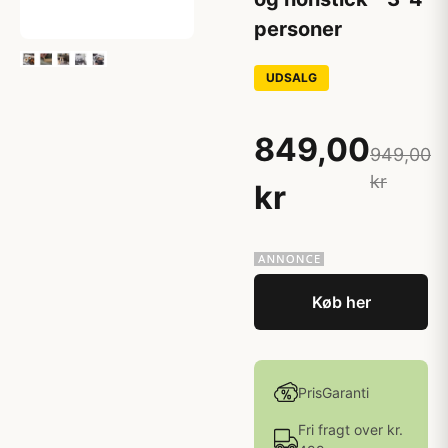
personer
UDSALG
849,00
949,00
kr
kr
Køb her
PrisGaranti
Fri fragt over kr.