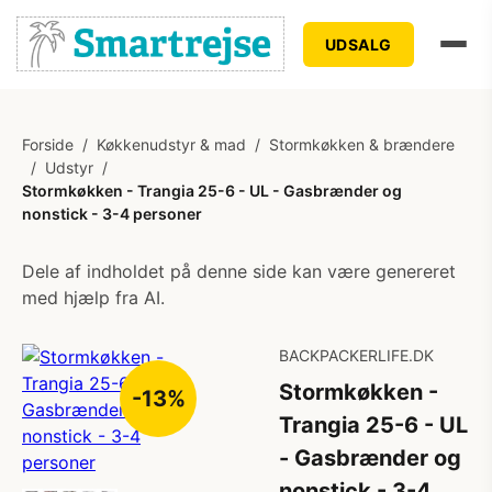
UDSALG
Forside
/
Køkkenudstyr & mad
/
Stormkøkken & brændere
/
Udstyr
/
Stormkøkken - Trangia 25-6 - UL - Gasbrænder og
nonstick - 3-4 personer
Dele af indholdet på denne side kan være genereret
med hjælp fra AI.
BACKPACKERLIFE.DK
Stormkøkken -
-13%
Trangia 25-6 - UL
- Gasbrænder og
nonstick - 3-4