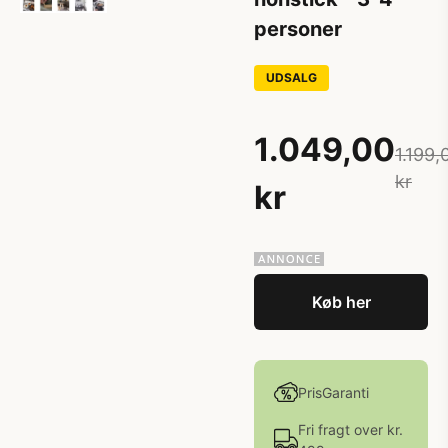
personer
UDSALG
1.049,00
1.199,
kr
kr
Køb her
PrisGaranti
Fri fragt over kr.