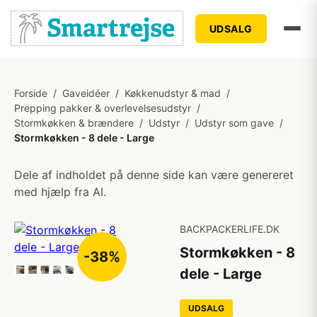
UDSALG
Forside
/
Gaveidéer
/
Køkkenudstyr & mad
/
Prepping pakker & overlevelsesudstyr
/
Stormkøkken & brændere
/
Udstyr
/
Udstyr som gave
/
Stormkøkken - 8 dele - Large
Dele af indholdet på denne side kan være genereret
med hjælp fra AI.
BACKPACKERLIFE.DK
Stormkøkken - 8
-38%
dele - Large
UDSALG