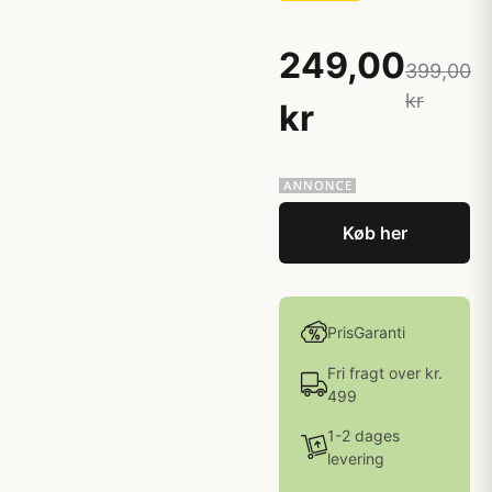
249,00
399,00
kr
kr
Køb her
PrisGaranti
Fri fragt over kr.
499
1-2 dages
levering