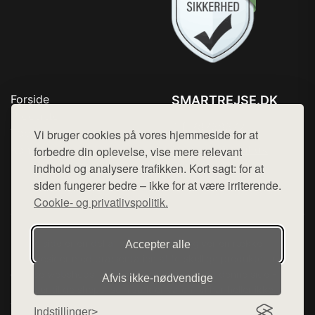
Forside
SMARTREJSE.DK
Produkter
Tlf. 78768672
Top Rabatter
Vi bruger cookies på vores hjemmeside for at
Mail:
hej@want.dk
Kontakt
forbedre din oplevelse, vise mere relevant
indhold og analysere trafikken. Kort sagt: for at
Cookie- og privatlivspolitik
siden fungerer bedre – ikke for at være irriterende.
Cookie- og privatlivspolitik.
Denne side er en del af want.dk, der udgiver en række
Accepter alle
hjemmesider med præsentation af forskellige produkter fra
diverse webshops. Der sælges ikke varer fra denne side - vi
Afvis ikke‑nødvendige
henviser til de shops, som sælger varen. Vi har heller ikke
varerne på lager.
Indstillinger