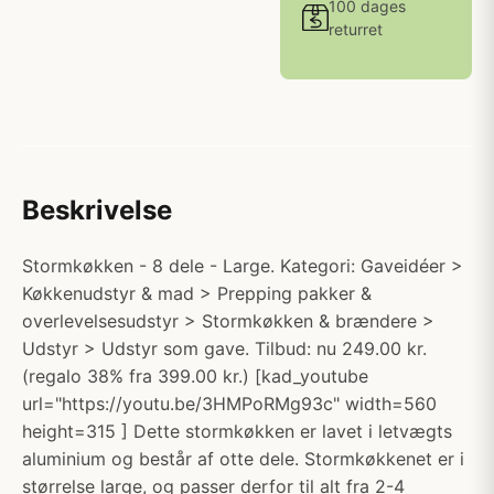
100 dages
returret
Beskrivelse
Stormkøkken - 8 dele - Large. Kategori: Gaveidéer >
Køkkenudstyr & mad > Prepping pakker &
overlevelsesudstyr > Stormkøkken & brændere >
Udstyr > Udstyr som gave. Tilbud: nu 249.00 kr.
(regalo 38% fra 399.00 kr.) [kad_youtube
url="https://youtu.be/3HMPoRMg93c" width=560
height=315 ] Dette stormkøkken er lavet i letvægts
aluminium og består af otte dele. Stormkøkkenet er i
størrelse large, og passer derfor til alt fra 2-4