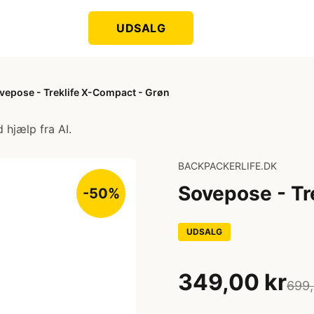
UDSALG
vepose - Treklife X-Compact - Grøn
 hjælp fra AI.
BACKPACKERLIFE.DK
Sovepose - Tr
-50%
UDSALG
349,00 kr
699,