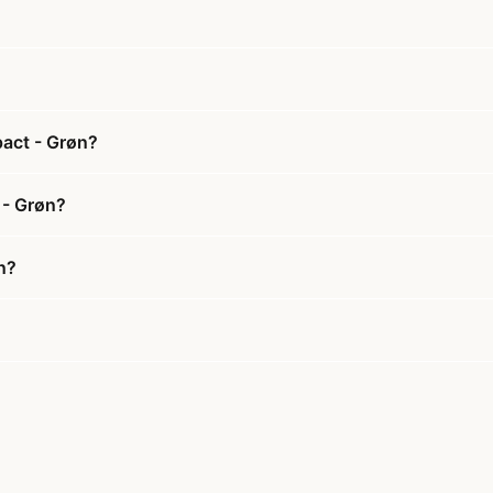
pact - Grøn?
 - Grøn?
n?