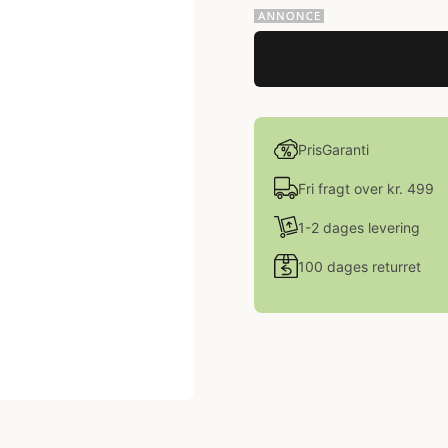
PrisGaranti
Fri fragt over kr. 499
1-2 dages levering
100 dages returret