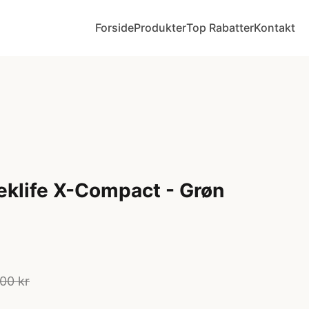
Forside
Produkter
Top Rabatter
Kontakt
eklife X-Compact - Grøn
00 kr