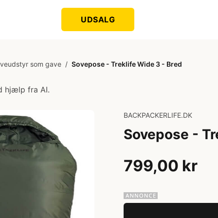
UDSALG
veudstyr som gave
/
Sovepose - Treklife Wide 3 - Bred
 hjælp fra AI.
BACKPACKERLIFE.DK
Sovepose - Tr
799,00 kr