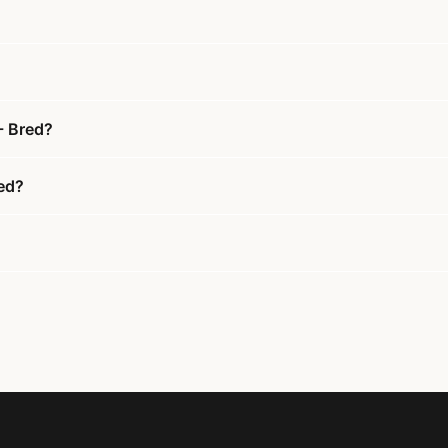
- Bred?
red?