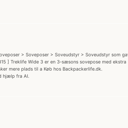
 soveposer > Soveposer > Soveudstyr > Soveudstyr som gave
15 ] Treklife Wide 3 er en 3-sæsons sovepose med ekstra b
ker mere plads til a Køb hos Backpackerlife.dk.
 hjælp fra AI.