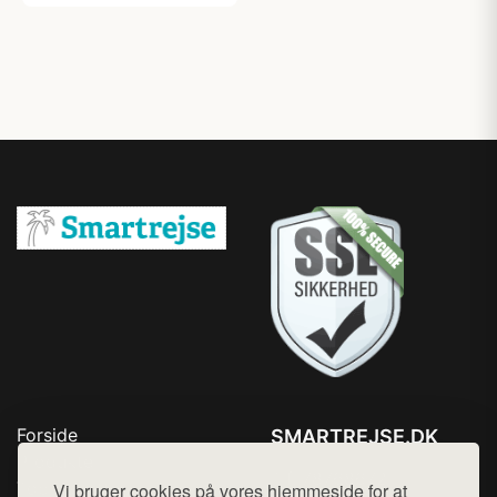
Forside
SMARTREJSE.DK
Produkter
Tlf. 78768672
Top Rabatter
Vi bruger cookies på vores hjemmeside for at