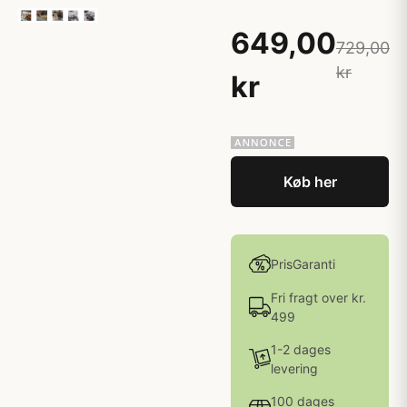
649,00
729,00
kr
kr
Køb her
PrisGaranti
Fri fragt over kr.
499
1-2 dages
levering
100 dages