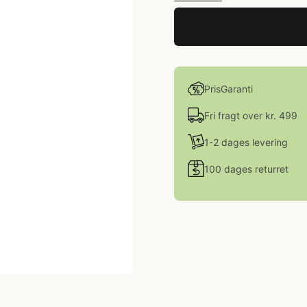
PrisGaranti
Fri fragt over kr. 499
1-2 dages levering
100 dages returret