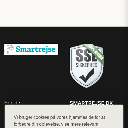
Forside
SMARTREJSE.DK
Produkter
Tlf. 78768672
Top Rabatter
Vi bruger cookies på vores hjemmeside for at
Mail:
hej@want.dk
Kontakt
forbedre din oplevelse, vise mere relevant