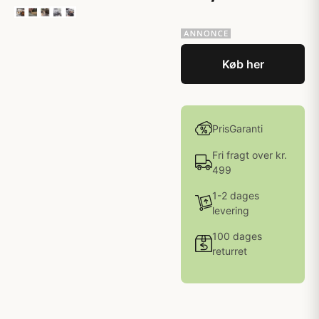
Køb her
PrisGaranti
Fri fragt over kr.
499
1-2 dages
levering
100 dages
returret