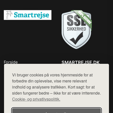
Forside
SMARTREJSE.DK
Produkter
Tlf. 78768672
Top Rabatter
Vi bruger cookies på vores hjemmeside for at
Mail:
hej@want.dk
Kontakt
forbedre din oplevelse, vise mere relevant
indhold og analysere trafikken. Kort sagt: for at
Cookie- og privatlivspolitik
siden fungerer bedre – ikke for at være irriterende.
Cookie- og privatlivspolitik.