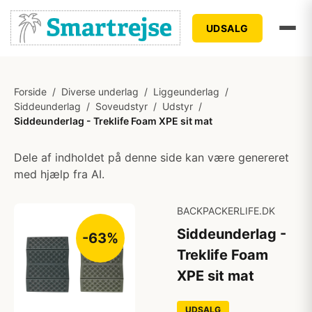
UDSALG
Forside
/
Diverse underlag
/
Liggeunderlag
/
Siddeunderlag
/
Soveudstyr
/
Udstyr
/
Siddeunderlag - Treklife Foam XPE sit mat
Dele af indholdet på denne side kan være genereret
med hjælp fra AI.
BACKPACKERLIFE.DK
Siddeunderlag -
-63%
Treklife Foam
XPE sit mat
UDSALG