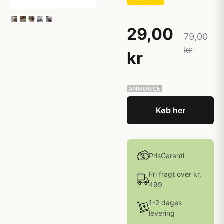
29,00
79,00
kr
kr
Køb her
PrisGaranti
Fri fragt over kr.
499
1-2 dages
levering