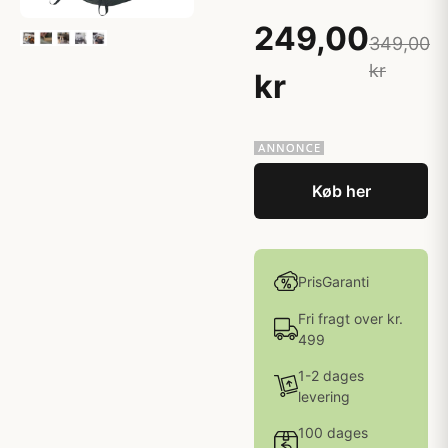
249,00
349,00
kr
kr
Køb her
PrisGaranti
Fri fragt over kr.
499
1-2 dages
levering
100 dages