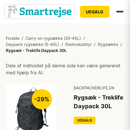
UDSALG
Forside
/
Carry-on rygsække (20-45L)
/
Daypack rygsække (5-40L)
/
Festivaludstyr
/
Rygsække
/
Rygsæk - Treklife Daypack 30L
Dele af indholdet på denne side kan være genereret
med hjælp fra AI.
BACKPACKERLIFE.DK
Rygsæk - Treklife
-29%
Daypack 30L
UDSALG