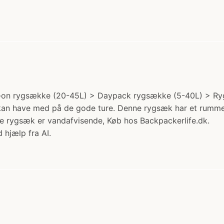
Carry-on rygsække (20-45L) > Daypack rygsække (5-40L) > Ry
 du kan have med på de gode ture. Denne rygsæk har et rum
nne rygsæk er vandafvisende, Køb hos Backpackerlife.dk.
 hjælp fra AI.