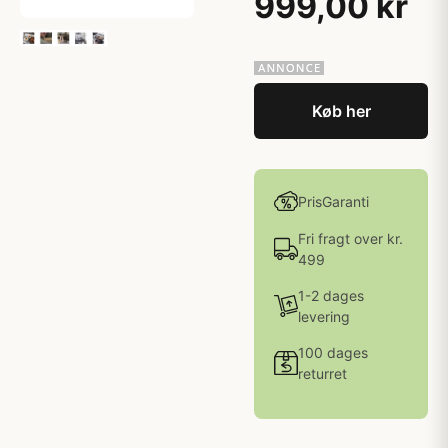
999,00 kr
Køb her
PrisGaranti
Fri fragt over kr.
499
1-2 dages
levering
100 dages
returret