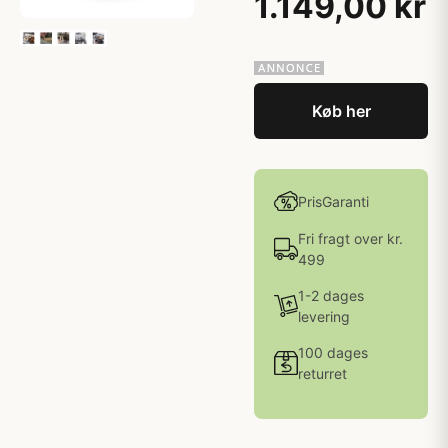
1.149,00 kr
Køb her
PrisGaranti
Fri fragt over kr.
499
1-2 dages
levering
100 dages
returret