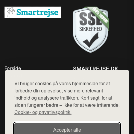
Forside
SMARTREJSE.DK
Produkter
Tlf. 78768672
Top Rabatter
Vi bruger cookies på vores hjemmeside for at
Mail:
hej@want.dk
Kontakt
forbedre din oplevelse, vise mere relevant
indhold og analysere trafikken. Kort sagt: for at
Cookie- og privatlivspolitik
siden fungerer bedre – ikke for at være irriterende.
Cookie- og privatlivspolitik.
Denne side er en del af want.dk, der udgiver en række
Accepter alle