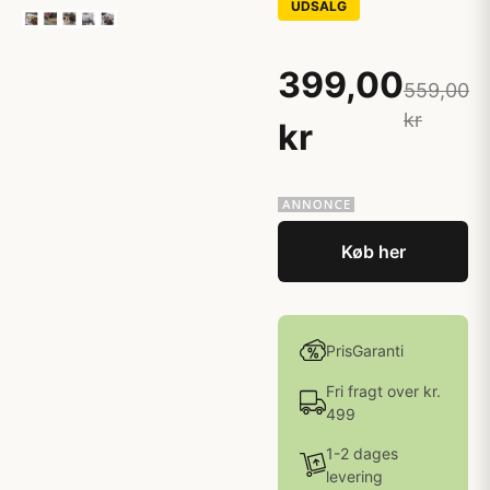
UDSALG
399,00
559,00
kr
kr
Køb her
PrisGaranti
Fri fragt over kr.
499
1-2 dages
levering