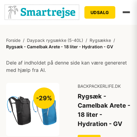
UDSALG
Forside
/
Daypack rygsække (5-40L)
/
Rygsække
/
Rygsæk - Camelbak Arete - 18 liter - Hydration - GV
Dele af indholdet på denne side kan være genereret
med hjælp fra AI.
BACKPACKERLIFE.DK
Rygsæk -
-29%
Camelbak Arete -
18 liter -
Hydration - GV