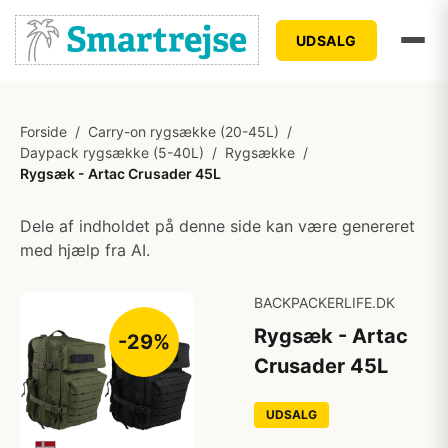
UDSALG
Forside
/
Carry-on rygsække (20-45L)
/
Daypack rygsække (5-40L)
/
Rygsække
/
Rygsæk - Artac Crusader 45L
Dele af indholdet på denne side kan være genereret
med hjælp fra AI.
BACKPACKERLIFE.DK
Rygsæk - Artac
-29%
Crusader 45L
UDSALG