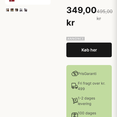
349,00
495,00
kr
kr
Køb her
PrisGaranti
Fri fragt over kr.
499
1-2 dages
levering
100 dages