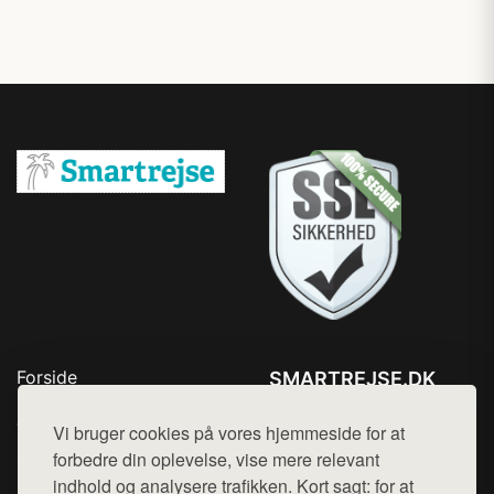
Forside
SMARTREJSE.DK
Produkter
Tlf. 78768672
Top Rabatter
Vi bruger cookies på vores hjemmeside for at
Mail:
hej@want.dk
Kontakt
forbedre din oplevelse, vise mere relevant
indhold og analysere trafikken. Kort sagt: for at