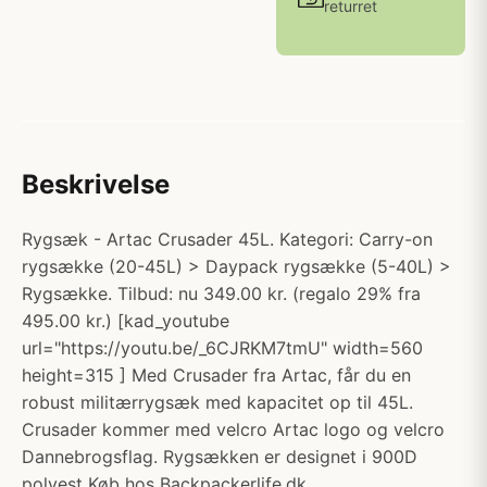
returret
Beskrivelse
Rygsæk - Artac Crusader 45L. Kategori: Carry-on
rygsække (20-45L) > Daypack rygsække (5-40L) >
Rygsække. Tilbud: nu 349.00 kr. (regalo 29% fra
495.00 kr.) [kad_youtube
url="https://youtu.be/_6CJRKM7tmU" width=560
height=315 ] Med Crusader fra Artac, får du en
robust militærrygsæk med kapacitet op til 45L.
Crusader kommer med velcro Artac logo og velcro
Dannebrogsflag. Rygsækken er designet i 900D
polyest Køb hos Backpackerlife.dk.