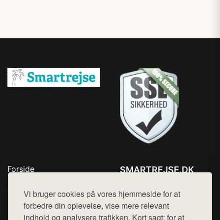
Forside
SMARTREJSE.DK
Produkter
Tlf. 78768672
Top Rabatter
Vi bruger cookies på vores hjemmeside for at
Mail:
hej@want.dk
Kontakt
forbedre din oplevelse, vise mere relevant
indhold og analysere trafikken. Kort sagt: for at