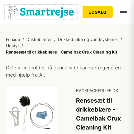
UDSALG
Forside
/
Drikkeblærer
/
Drikkedunke og vandsystemer
/
Udstyr
/
Rensesæt til drikkeblære - Camelbak Crux Cleaning Kit
Dele af indholdet på denne side kan være genereret
med hjælp fra AI.
BACKPACKERLIFE.DK
Rensesæt til
drikkeblære -
Camelbak Crux
Cleaning Kit