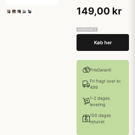
149,00 kr
Køb her
PrisGaranti
Fri fragt over kr.
499
1-2 dages
levering
100 dages
returret