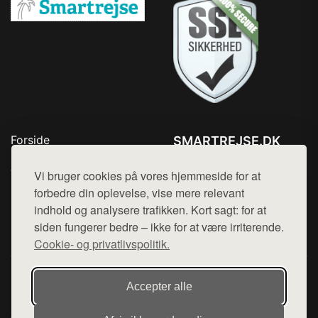
Forside
SMARTREJSE.DK
Produkter
Tlf. 78768672
Top Rabatter
Vi bruger cookies på vores hjemmeside for at
Mail:
hej@want.dk
Kontakt
forbedre din oplevelse, vise mere relevant
indhold og analysere trafikken. Kort sagt: for at
Cookie- og privatlivspolitik
siden fungerer bedre – ikke for at være irriterende.
Cookie- og privatlivspolitik.
Denne side er en del af want.dk, der udgiver en række
Accepter alle
hjemmesider med præsentation af forskellige produkter fra
diverse webshops. Der sælges ikke varer fra denne side - vi