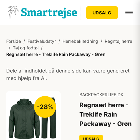
UDSALG
Forside
/
Festivaludstyr
/
Herrebeklædning
/
Regntøj herre
/
Tøj og fodtøj
/
Regnsæt herre - Treklife Rain Packaway - Grøn
Dele af indholdet på denne side kan være genereret
med hjælp fra AI.
BACKPACKERLIFE.DK
Regnsæt herre -
-28%
Treklife Rain
Packaway - Grøn
UDSALG