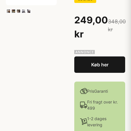
249,00
348,00
kr
kr
Køb her
PrisGaranti
Fri fragt over kr.
499
1-2 dages
levering