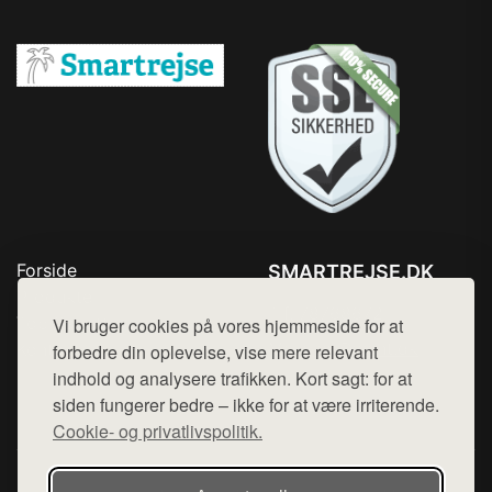
Forside
SMARTREJSE.DK
Produkter
Tlf. 78768672
Top Rabatter
Vi bruger cookies på vores hjemmeside for at
Mail:
hej@want.dk
Kontakt
forbedre din oplevelse, vise mere relevant
indhold og analysere trafikken. Kort sagt: for at
Cookie- og privatlivspolitik
siden fungerer bedre – ikke for at være irriterende.
Cookie- og privatlivspolitik.