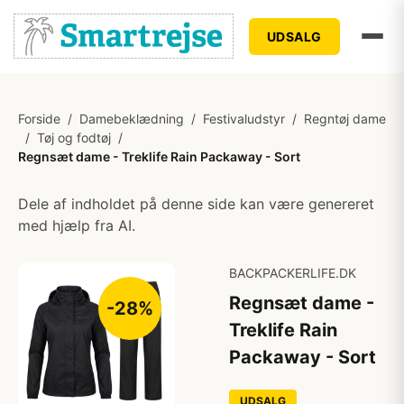
UDSALG
Forside
/
Damebeklædning
/
Festivaludstyr
/
Regntøj dame
/
Tøj og fodtøj
/
Regnsæt dame - Treklife Rain Packaway - Sort
Dele af indholdet på denne side kan være genereret
med hjælp fra AI.
BACKPACKERLIFE.DK
Regnsæt dame -
-28%
Treklife Rain
Packaway - Sort
UDSALG