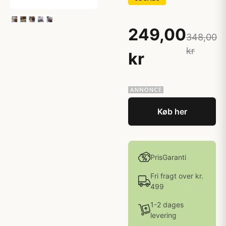
249,00
348,00
kr
kr
Køb her
PrisGaranti
Fri fragt over kr.
499
1-2 dages
levering