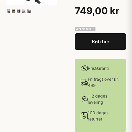
749,00 kr
Køb her
PrisGaranti
Fri fragt over kr.
499
1-2 dages
levering
100 dages
returret