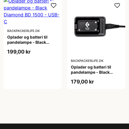
BACKPACKERLIFE.DK
Oplader og batteri til
pandelampe - Black
Diamond BD 1500 - USB-
199,00 kr
C
BACKPACKERLIFE.DK
Oplader og batteri til
pandelampe - Black
Diamond BD 1500 battery
179,00 kr
& charger