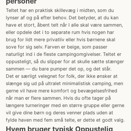
personer
Teltet har en praktisk skillevæg i midten, som du
lynser af og på efter behov. Det betyder, at du kan
have et stort, åbent telt når I alle skal være sammen,
eller opdele det i to separate rum hvis nogen har
brug for lidt mere privatliv eller hvis børnene skal
sove for sig selv. Farven er beige, som passer
naturligt ind i de fleste campingomgivelser. Teltet er
oppusteligt, så du slipper for at skulle sætte stænger
sammen — du bare pumper det op, og det står.
Det er særligt velegnet for folk, der ikke ønsker at
slænge sig ud på ultralet minimalistisk camping, men
gerne vil have mere komfort og bevægelsesfrihed
når man er flere sammen. Hvis du ofte tager på
længere turneringer med en større gruppe eller gerne
vil give dine børn og deres venner plads uden at
fylde haven med fem små telte, er dette et godt valg.
Hvem bruger typisk Oppustelig