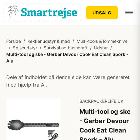
UDSALG
Forside
/
Køkkenudstyr & mad
/
Multi-tools & lommeknive
/
Spiseudstyr
/
Survival og bushcraft
/
Udstyr
/
Multi-tool og ske - Gerber Devour Cook Eat Clean Spork -
Alu
Dele af indholdet på denne side kan være genereret
med hjælp fra AI.
BACKPACKERLIFE.DK
Multi-tool og ske
- Gerber Devour
Cook Eat Clean
Spork - Alu