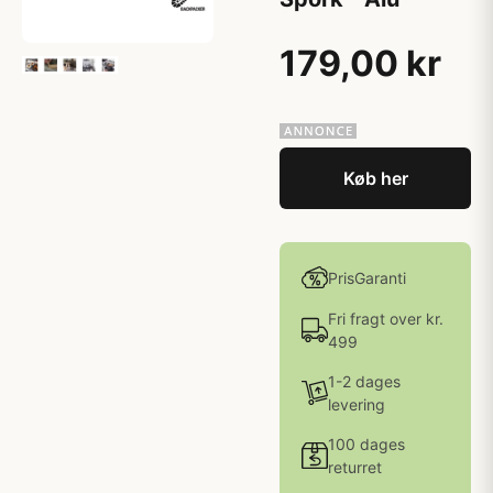
179,00 kr
Køb her
PrisGaranti
Fri fragt over kr.
499
1-2 dages
levering
100 dages
returret