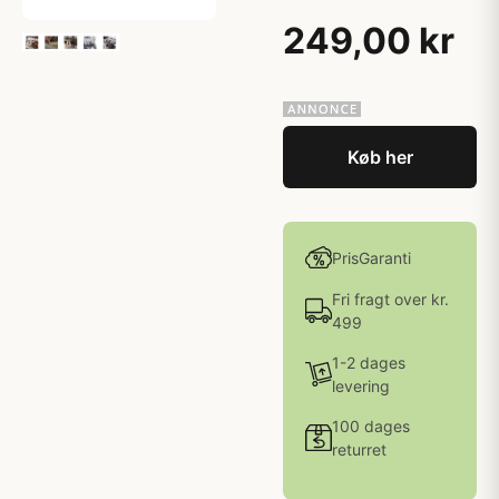
249,00 kr
Køb her
PrisGaranti
Fri fragt over kr.
499
1-2 dages
levering
100 dages
returret