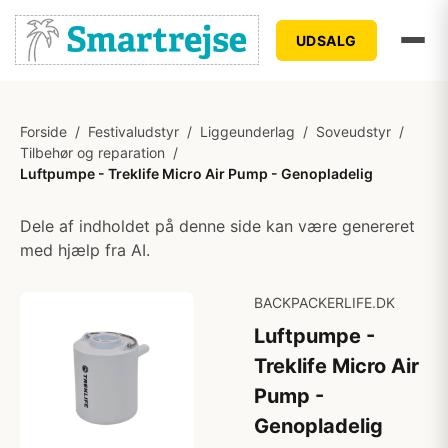
UDSALG
Forside
/
Festivaludstyr
/
Liggeunderlag
/
Soveudstyr
/
Tilbehør og reparation
/
Luftpumpe - Treklife Micro Air Pump - Genopladelig
Dele af indholdet på denne side kan være genereret
med hjælp fra AI.
BACKPACKERLIFE.DK
Luftpumpe -
Treklife Micro Air
Pump -
Genopladelig