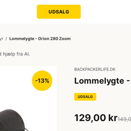
UDSALG
yr
/
Lommelygte - Orion 280 Zoom
 hjælp fra AI.
BACKPACKERLIFE.DK
Lommelygte -
-13%
UDSALG
129,00 kr
149,0