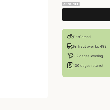
PrisGaranti
Fri fragt over kr. 499
1-2 dages levering
100 dages returret