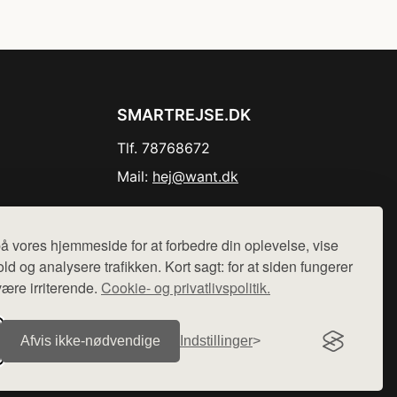
SMARTREJSE.DK
Tlf. 78768672
Mail:
hej@want.dk
Cookie- og privatlivspolitik
å vores hjemmeside for at forbedre din oplevelse, vise
ld og analysere trafikken. Kort sagt: for at siden fungerer
være irriterende.
Cookie- og privatlivspolitik.
r sælges ikke varer fra denne side - vi henviser til de shops,
Afvis ikke‑nødvendige
Indstillinger