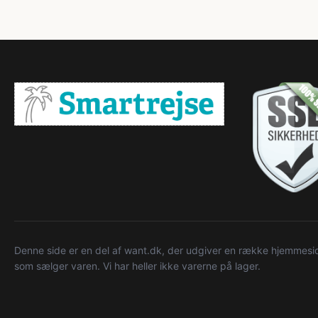
Denne side er en del af want.dk, der udgiver en række hjemmeside
som sælger varen. Vi har heller ikke varerne på lager.