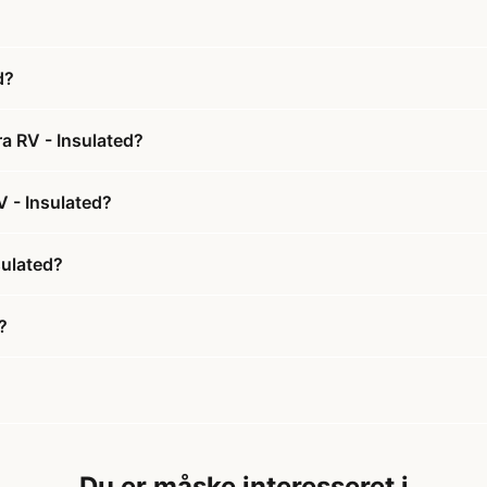
d?
ra RV - Insulated?
V - Insulated?
sulated?
?
Du er måske interesseret i