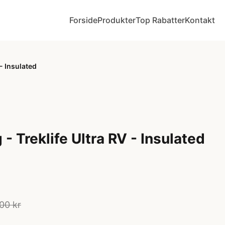
Forside
Produkter
Top Rabatter
Kontakt
- Insulated
- Treklife Ultra RV - Insulated
00 kr