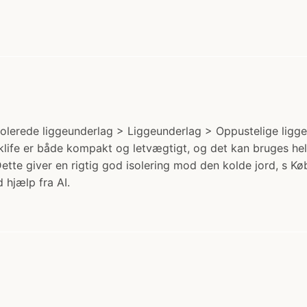
 Isolerede liggeunderlag > Liggeunderlag > Oppustelige ligg
eklife er både kompakt og letvægtigt, og det kan bruges he
Dette giver en rigtig god isolering mod den kolde jord, s K
 hjælp fra AI.