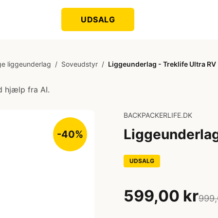
UDSALG
ge liggeunderlag
/
Soveudstyr
/
Liggeunderlag - Treklife Ultra RV 
 hjælp fra AI.
BACKPACKERLIFE.DK
Liggeunderlag 
-40%
UDSALG
599,00 kr
999,