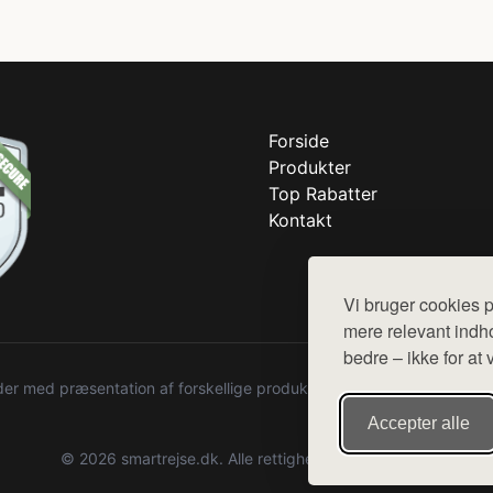
Forside
Produkter
Top Rabatter
Kontakt
Vi bruger cookies p
mere relevant indho
bedre – ikke for at 
r med præsentation af forskellige produkter fra diverse webshops. De
Accepter alle
© 2026 smartrejse.dk. Alle rettigheder forbeholdes.