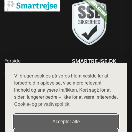
Forside
SMARTREJSE.DK
Produkter
Tlf. 78768672
Top Rabatter
Vi bruger cookies på vores hjemmeside for at
Mail:
hej@want.dk
Kontakt
forbedre din oplevelse, vise mere relevant
indhold og analysere trafikken. Kort sagt: for at
Cookie- og privatlivspolitik
siden fungerer bedre – ikke for at være irriterende.
Cookie- og privatlivspolitik.
Denne side er en del af want.dk, der udgiver en række
Accepter alle
hjemmesider med præsentation af forskellige produkter fra