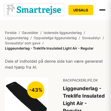
UDSALG
Forside
/
Gaveidéer
/
Isolerede liggeunderlag
/
Liggeunderlag
/
Oppustelige liggeunderlag
/
Soveudstyr
/
Soveudstyr som gave
/
Liggeunderlag - Treklife Insulated Light Air - Regular
Dele af indholdet på denne side kan være genereret
med hjælp fra AI.
BACKPACKERLIFE.DK
Liggeunderlag -
-43%
Treklife Insulated
Light Air -
Regular