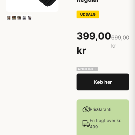
UDSALG
399,00
699,00
kr
kr
Køb her
PrisGaranti
Fri fragt over kr.
499