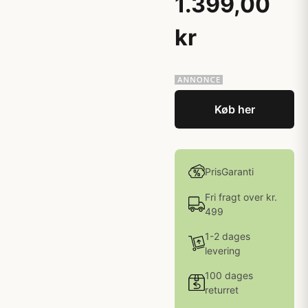
1.399,00
kr
Køb her
PrisGaranti
Fri fragt over kr.
499
1-2 dages
levering
100 dages
returret