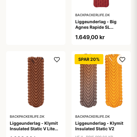
BACKPACKERLIFE.DK
Liggeunderlag - Big
Agnes Rapide SL
Insulated - Wide Regular
1.649,00 kr
- Rød
SPAR 20%
BACKPACKERLIFE.DK
BACKPACKERLIFE.DK
Liggeunderlag - Klymit
Liggeunderlag - Klymit
Insulated Static V Lite
Insulated Static V2
Eco