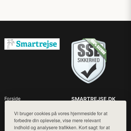
Forside
SMARTREJSE.DK
Produkter
Tlf. 78768672
Top Rabatter
Vi bruger cookies på vores hjemmeside for at
Mail:
hej@want.dk
Kontakt
forbedre din oplevelse, vise mere relevant
indhold og analysere trafikken. Kort sagt: for at