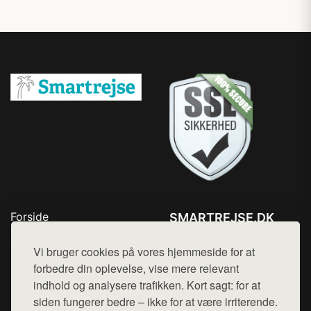
Forside
SMARTREJSE.DK
Produkter
Tlf. 78768672
Top Rabatter
Vi bruger cookies på vores hjemmeside for at
Mail:
hej@want.dk
Kontakt
forbedre din oplevelse, vise mere relevant
indhold og analysere trafikken. Kort sagt: for at
Cookie- og privatlivspolitik
siden fungerer bedre – ikke for at være irriterende.