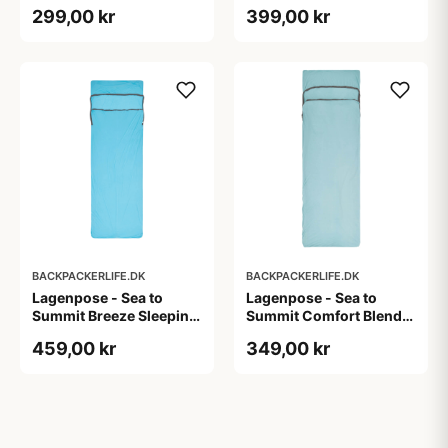
Sleeping Bag Liner -
Lightweight Liner -
299,00 kr
399,00 kr
Rektangulær - Lyseblå
Rectangular
BACKPACKERLIFE.DK
BACKPACKERLIFE.DK
Lagenpose - Sea to
Lagenpose - Sea to
Summit Breeze Sleeping
Summit Comfort Blend
Bag Liner - Rektangulær
Sleeping Bag Liner inkl.
459,00 kr
349,00 kr
- Blå
pudeindlæg -
Rektangulær - Lyseblå