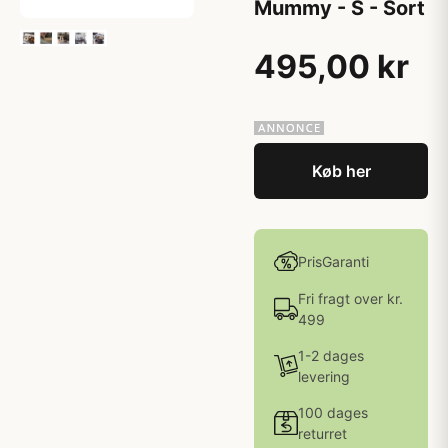
Mummy - S - Sort
495,00 kr
Køb her
PrisGaranti
Fri fragt over kr.
499
1-2 dages
levering
100 dages
returret