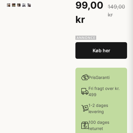
99,00
149,00
kr
kr
Køb her
PrisGaranti
Fri fragt over kr.
499
1-2 dages
levering
100 dages
returret