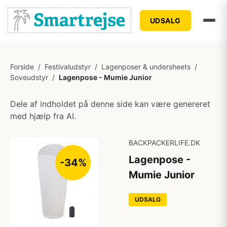
UDSALG
Forside
/
Festivaludstyr
/
Lagenposer & undersheets
/
Soveudstyr
/
Lagenpose - Mumie Junior
Dele af indholdet på denne side kan være genereret
med hjælp fra AI.
BACKPACKERLIFE.DK
Lagenpose -
-34%
Mumie Junior
UDSALG