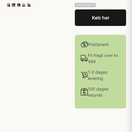
Køb her
PrisGaranti
Fri fragt over kr.
499
1-2 dages
levering
100 dages
returret