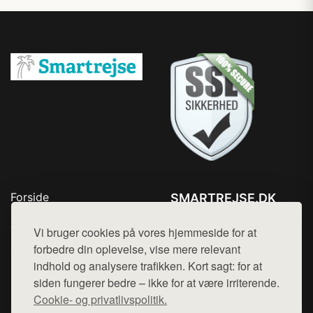
Forside
SMARTREJSE.DK
Produkter
Tlf. 78768672
Top Rabatter
Vi bruger cookies på vores hjemmeside for at
Mail:
hej@want.dk
Kontakt
forbedre din oplevelse, vise mere relevant
indhold og analysere trafikken. Kort sagt: for at
Cookie- og privatlivspolitik
siden fungerer bedre – ikke for at være irriterende.
Cookie- og privatlivspolitik.