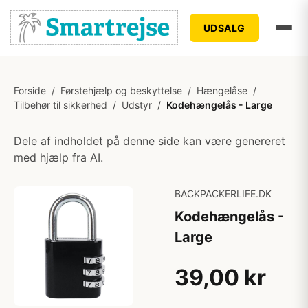
UDSALG
Forside
/
Førstehjælp og beskyttelse
/
Hængelåse
/
Tilbehør til sikkerhed
/
Udstyr
/
Kodehængelås - Large
Dele af indholdet på denne side kan være genereret
med hjælp fra AI.
BACKPACKERLIFE.DK
Kodehængelås -
Large
39,00 kr