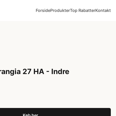
Forside
Produkter
Top Rabatter
Kontakt
rangia 27 HA - Indre
Køb her