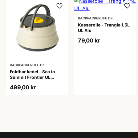
BACKPACKERLIFE.DK
Kasserolle - Trangia 1,5L
UL Alu
79,00 kr
BACKPACKERLIFE.DK
Foldbar kedel - Sea to
Summit Frontier UL
Collapsible Kettle - 1,1
499,00 kr
liter