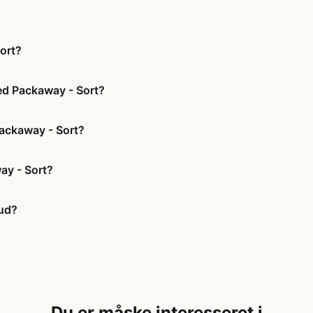
ort?
ed Packaway - Sort?
Packaway - Sort?
ay - Sort?
bud?
Du er måske interesseret i