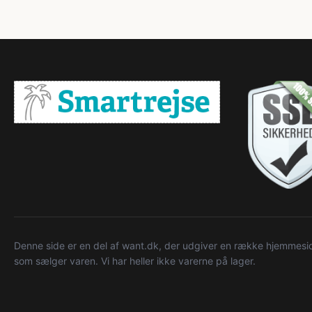
Denne side er en del af want.dk, der udgiver en række hjemmeside
som sælger varen. Vi har heller ikke varerne på lager.