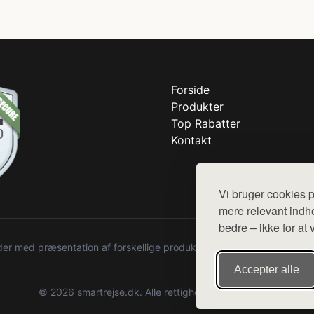
Forside
Produkter
Top Rabatter
Kontakt
Vi bruger cookies p
mere relevant indho
bedre – ikke for at 
r med præsentation af forskellige produkter fra diverse webshops. De
Accepter alle
© 2026 smartrejse.dk. Alle rettigheder forbeholdes.