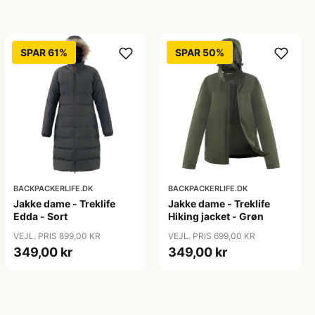
SPAR 61%
SPAR 50%
BACKPACKERLIFE.DK
BACKPACKERLIFE.DK
Jakke dame - Treklife
Jakke dame - Treklife
Edda - Sort
Hiking jacket - Grøn
VEJL. PRIS 899,00 KR
VEJL. PRIS 699,00 KR
349,00 kr
349,00 kr