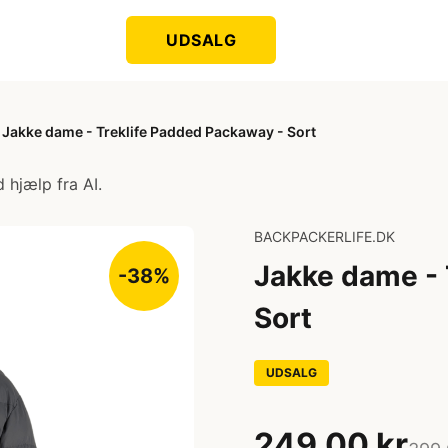
UDSALG
Jakke dame - Treklife Padded Packaway - Sort
 hjælp fra AI.
BACKPACKERLIFE.DK
Jakke dame - 
-38%
Sort
UDSALG
249,00 kr