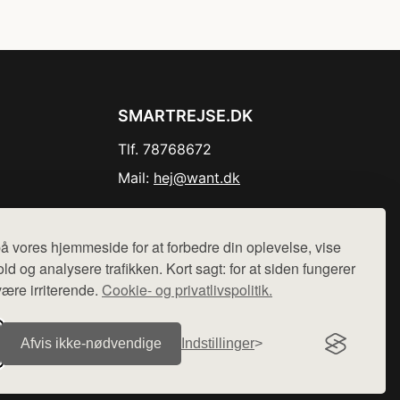
SMARTREJSE.DK
Tlf. 78768672
Mail:
hej@want.dk
Cookie- og privatlivspolitik
å vores hjemmeside for at forbedre din oplevelse, vise
ld og analysere trafikken. Kort sagt: for at siden fungerer
være irriterende.
Cookie- og privatlivspolitik.
r sælges ikke varer fra denne side - vi henviser til de shops,
Afvis ikke‑nødvendige
Indstillinger