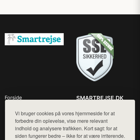
Forside
SMARTREJSE.DK
Produkter
Tlf. 78768672
Top Rabatter
Vi bruger cookies på vores hjemmeside for at
Mail:
hej@want.dk
Kontakt
forbedre din oplevelse, vise mere relevant
indhold og analysere trafikken. Kort sagt: for at
Cookie- og privatlivspolitik
siden fungerer bedre – ikke for at være irriterende.