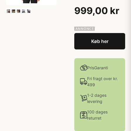
999,00 kr
Køb her
PrisGaranti
Fri fragt over kr.
499
1-2 dages
levering
100 dages
returret