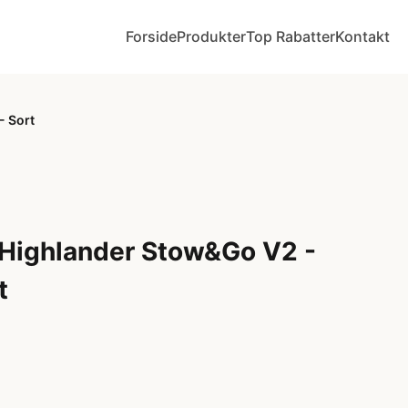
Forside
Produkter
Top Rabatter
Kontakt
- Sort
 Highlander Stow&Go V2 -
t