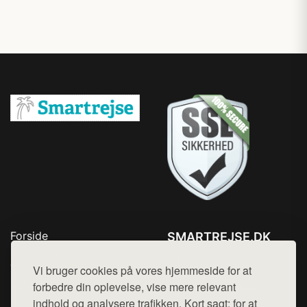
Forside
SMARTREJSE.DK
Produkter
Tlf. 78768672
Top Rabatter
Vi bruger cookies på vores hjemmeside for at
Mail:
hej@want.dk
Kontakt
forbedre din oplevelse, vise mere relevant
indhold og analysere trafikken. Kort sagt: for at