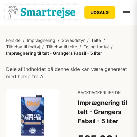
UDSALG
Forside
/
Imprægnering
/
Soveudstyr
/
Telte
/
Tilbehør til fodtøj
/
Tilbehør til telte
/
Tøj og fodtøj
/
Imprægnering til telt - Grangers Fabsil - 5 liter
Dele af indholdet på denne side kan være genereret
med hjælp fra AI.
BACKPACKERLIFE.DK
Imprægnering til
telt - Grangers
Fabsil - 5 liter