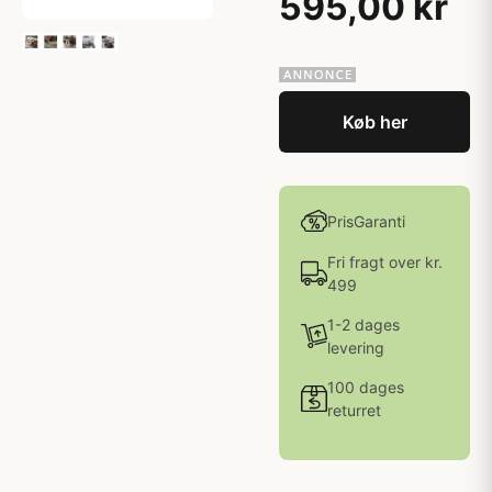
595,00 kr
Køb her
PrisGaranti
Fri fragt over kr.
499
1-2 dages
levering
100 dages
returret